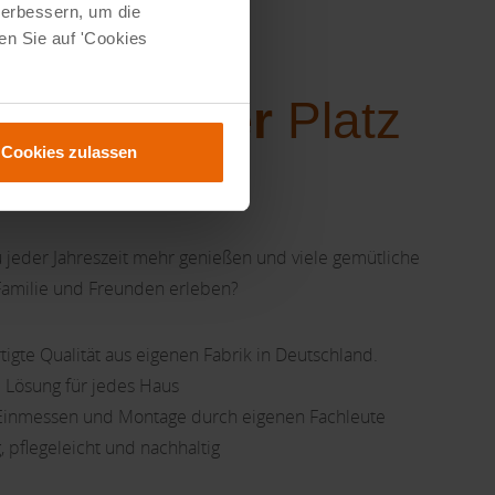
verbessern, um die
en Sie auf 'Cookies
hr
schönster
Platz
Cookies zulassen
 jeder Jahreszeit mehr genießen und viele gemütliche
amilie und Freunden erleben?
igte Qualität aus eigenen Fabrik in Deutschland.
 Lösung für jedes Haus
 Einmessen und Montage durch eigenen Fachleute
, pflegeleicht und nachhaltig