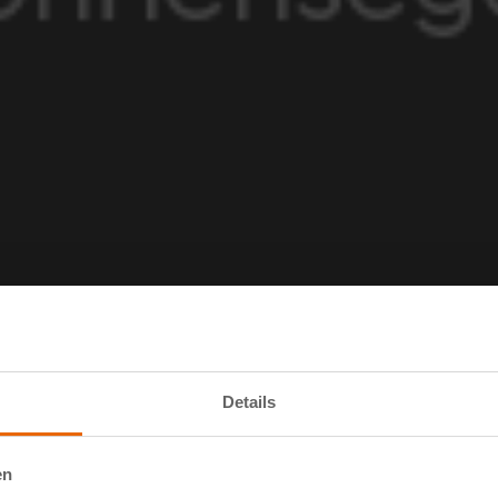
egen.
Details
en