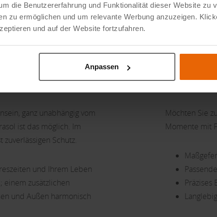
um die Benutzererfahrung und Funktionalität dieser Website zu 
dien zu ermöglichen und um relevante Werbung anzuzeigen. Klick
eptieren und auf der Website fortzufahren.
ssenüberdachung
, I
Anpassen
nsein, ganz unabhängig vom
Möchten Sie zu
asol ist das möglich. Im
Momente mit F
zuverlässigen Schutz.
Maßgefert
hreszeiten und Ihrem Leben
Passende
e; einem zusätzlichen
Präzises
nnen und Außen harmonisch
Langlebig