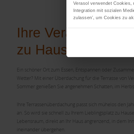
Verasol verwendet Cookies, 
Integration mit sozialen Me
zulassen', um Cookies zu akz
Ihre Verasol-
Terra
zu Hause
Ein schöner Ort zum Essen, Entspannen oder Zusamme
Wetter? Mit einer Überdachung für die Terrasse von Ver
Sommer genießen Sie angenehmen Schatten, im Herbst 
Ihre Terrassenüberdachung passt sich mühelos den Ja
an. So wird sie schnell zu Ihrem Lieblingsplatz zu Haus
Lebensraum, direkt an Ihr Haus angrenzend, in dem I
ineinander übergehen.