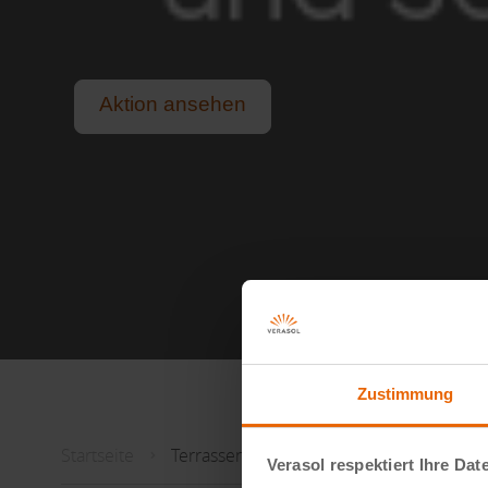
Aktion ansehen
Schutz vor praller Sonne und sommerlichem R
Für alle, die das Leben im Freien lieben.
Lange, helle Sommerabende genießen.
Zustimmung
Startseite
Terrassenüberdachung
Verasol respektiert Ihre Dat