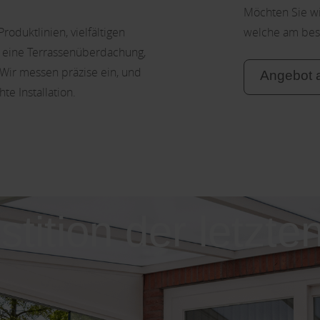
Möchten Sie wi
oduktlinien, vielfältigen
welche am best
r eine Terrassenüberdachung,
 Wir messen präzise ein, und
Angebot 
e Installation.
stition der letzte
nen