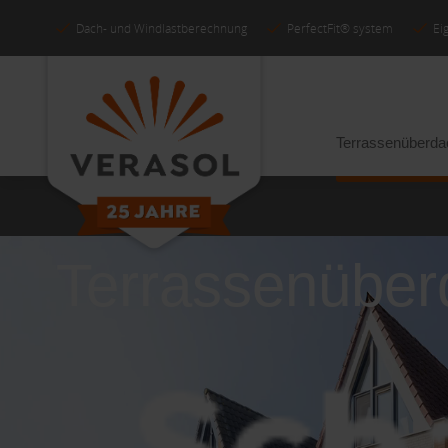
Dach- und Windlastberechnung
PerfectFit® system
Ei
Terrassenüberd
Terrassenübe