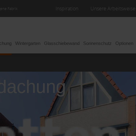
Inspiration
Unsere Arbeitsweise
gene Fabrik
achung
Wintergarten
Glasschiebewand
Sonnenschutz
Optionen
rdachung