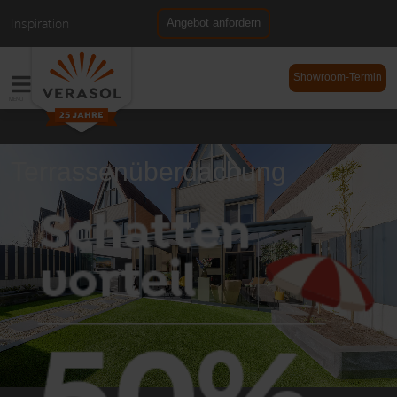
Inspiration
Angebot anfordern
NL
DE
Showroom-Termin
Terrassenüberdachung