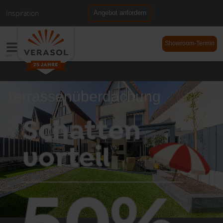
Inspiration
Angebot anfordern
NL
DE
Showroom-Termin
Terrassenüberdachung