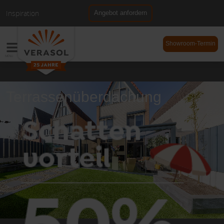
Inspiration
Angebot anfordern
NL
DE
Showroom-Termin
Terrassenüberdachung