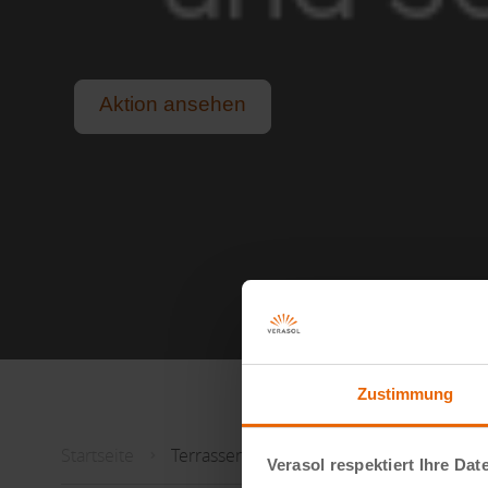
Aktion ansehen
Schutz vor praller Sonne und sommerlichem R
Für alle, die das Leben im Freien lieben.
Lange, helle Sommerabende genießen.
Zustimmung
Startseite
Terrassenüberdachung
Verasol respektiert Ihre Dat