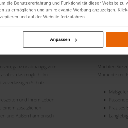
um die Benutzererfahrung und Funktionalität dieser Website zu 
dien zu ermöglichen und um relevante Werbung anzuzeigen. Klick
eptieren und auf der Website fortzufahren.
ssenüberdachung
, I
Anpassen
nsein, ganz unabhängig vom
Möchten Sie zu
asol ist das möglich. Im
Momente mit F
zuverlässigen Schutz.
Maßgefert
hreszeiten und Ihrem Leben
Passende
e; einem zusätzlichen
Präzises
nnen und Außen harmonisch
Langlebig