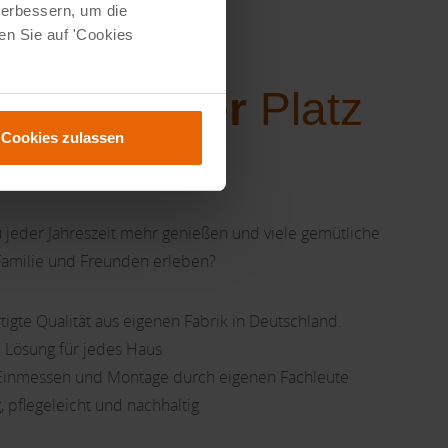
verbessern, um die
en Sie auf 'Cookies
hr
schönster
Platz
Cookies zulassen
 jeder Jahreszeit mehr genießen und viele gemütliche
amilie und Freunden erleben?
igte Qualität aus eigenen Fabrik in Deutschland.
 Lösung für jedes Haus
 Einmessen und Montage durch eigenen Fachleute
, pflegeleicht und nachhaltig