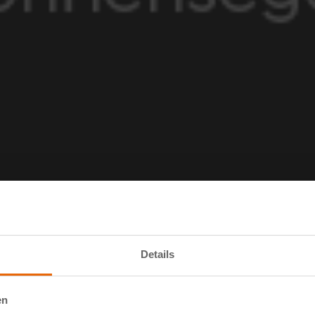
egen.
Details
en