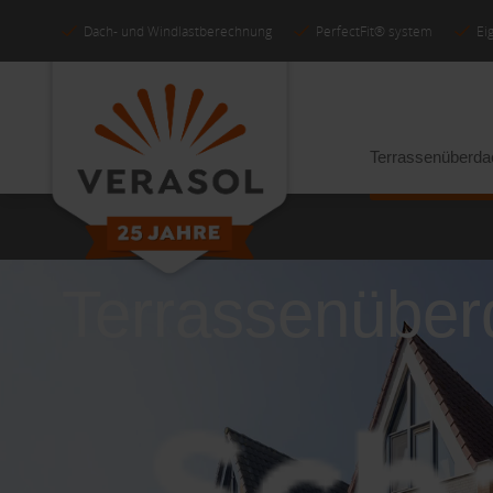
Dach- und Windlastberechnung
PerfectFit® system
Ei
Terrassenüberd
Terrassenübe