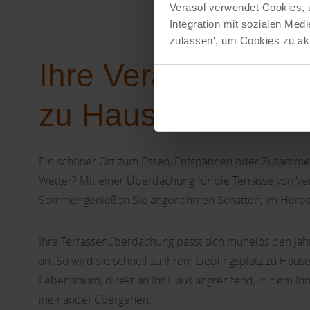
Verasol verwendet Cookies, 
Integration mit sozialen Me
zulassen', um Cookies zu akz
Ihre Verasol-
Terra
zu Hause
Ein schöner Ort zum Essen, Entspannen oder Zusamme
Wetter? Mit einer Überdachung für die Terrasse von Ver
Sommer genießen Sie angenehmen Schatten, im Herbst 
Ihre Terrassenüberdachung passt sich mühelos den Ja
an. So wird sie schnell zu Ihrem Lieblingsplatz zu Haus
Lebensraum, direkt an Ihr Haus angrenzend, in dem I
ineinander übergehen.