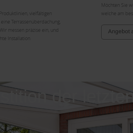
Möchten Sie wi
oduktlinien, vielfältigen
welche am best
r eine Terrassenüberdachung,
 Wir messen präzise ein, und
Angebot 
e Installation.
stition der letzte
nen