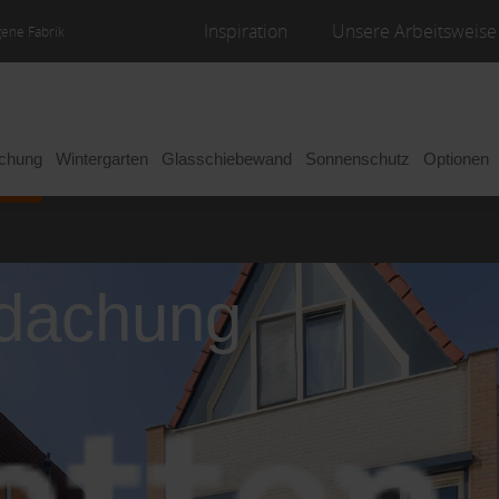
Inspiration
Unsere Arbeitsweise
gene Fabrik
achung
Wintergarten
Glasschiebewand
Sonnenschutz
Optionen
rdachung